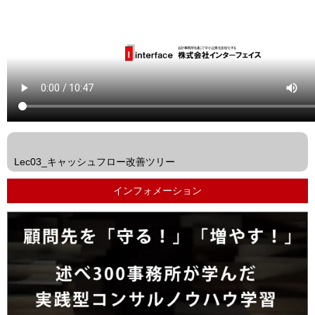
<<
前
Lec03_キャッシュフロー改善ツリー
の
インフォメーション
投
稿