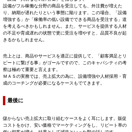
設備がフル稼働な分野の商品を受注しても、外注費が増えた
り、納期が遅れたりという事態に陥ります。この場合、「設備
増強する」か「稼働率の低い設備でできる商品を受注する」道
を考えるべきかもしれません。また、サービスを提供する人材
の不足や育成遅れの状態で更に受注を増やすと、品質不良が起
きるかもしれません。
売上とは、商品やサービスを適正に提供して、「顧客満足とリ
ピートに繋げる事」がゴールですので、このキャパシティの考
察は極めて重要と言えます。
ＭＡＳの実務では、売上拡大の為に、設備増強や人材採用・育
成のコーチングが必要になるケースもでてきます。
最後に
儲からない売上拡大に取り組むケースをよく耳にします。販促
コストをかけ、安い価格でマーケティングをし、リピート率の
低い顧客が増え、結果として減益といった類の話しです。