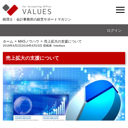
税理士・会計事務所の経営サポートマガジン
ログイン
ホーム
MASノウハウ
売上拡大の支援について
投
2019年4月2日
2019年4月23日
投稿者:
Interface
稿
日:
売上拡大の支援について