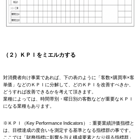
（２）ＫＰＩをミエルカする
対消費者向け事業であれば、下の表のように「客数×購買率×客
単価」などのＫＰＩに分解して、どのＫＰＩを改善すべきか、
どうすれば改善できるかを考えて頂きます。
業種によっては、時間帯別・曜日別の客数などが重要なＫＰＩ
になる業種もあります。
※ＫＰＩ（Key Performance Indicators）：重要業績評価指標と
は、目標達成の度合いを測定する基準となる指標群の事です。
ここでは「財務指標に影響を与え構成要素となり得る指標群」