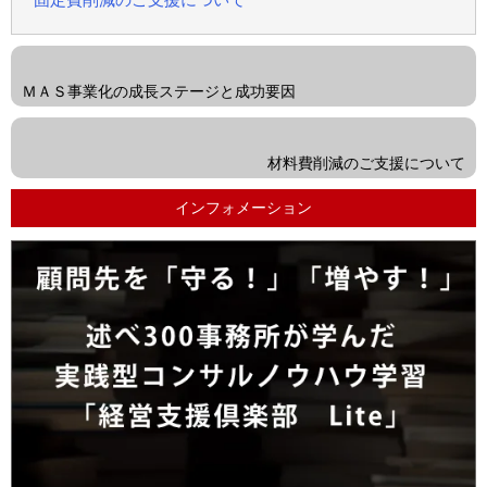
<<
前
ＭＡＳ事業化の成長ステージと成功要因
の
次
投
の
材料費削減のご支援について
稿
投
インフォメーション
稿
>>