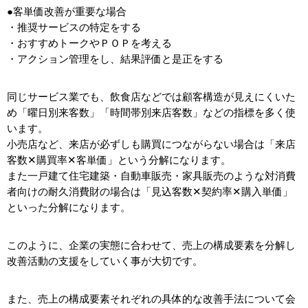
●客単価改善が重要な場合
・推奨サービスの特定をする
・おすすめトークやＰＯＰを考える
・アクション管理をし、結果評価と是正をする
同じサービス業でも、飲食店などでは顧客構造が見えにくいた
め「曜日別来客数」「時間帯別来店客数」などの指標を多く使
います。
小売店など、来店が必ずしも購買につながらない場合は「来店
客数✕購買率✕客単価」という分解になります。
また一戸建て住宅建築・自動車販売・家具販売のような対消費
者向けの耐久消費財の場合は「見込客数✕契約率✕購入単価」
といった分解になります。
このように、企業の実態に合わせて、売上の構成要素を分解し
改善活動の支援をしていく事が大切です。
また、売上の構成要素それぞれの具体的な改善手法について会