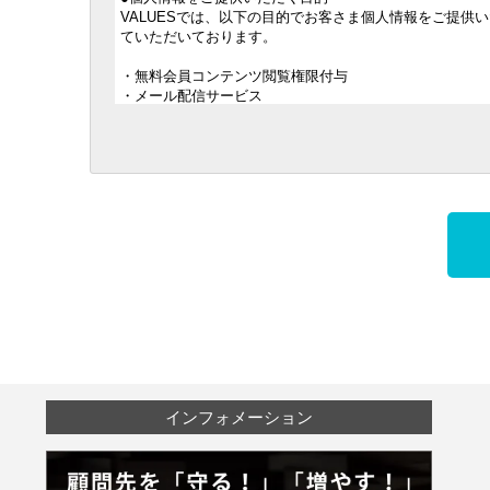
VALUESでは、以下の目的でお客さま個人情報をご提
ていただいております。
・無料会員コンテンツ閲覧権限付与
・メール配信サービス
・その他サービス優待等
※登録後は、会員ID(ご登録いただいたメールアドレス)
なお、ご登録いただいた情報は、以下の目的において、必
・新商品、キャンペーン、ウェブサイト最新情報のご案内
・アンケートへのご協力のお願い
・会員認証システム、会員管理
●情報の利用・第三者提供
VALUESでは、お客さまご本人を識別できる個人情報
人情報を以下の場合を除き、第三者に提供または開示いた
・お客さまの同意、合意など許可を得た場合
・法令などに基づく場合
インフォメーション
・個人情報に関する機密保持契約を締結している協力会社
成に必要な範囲内において個人情報の委託を行う場合
●VALUESサイト内のコンテンツについて