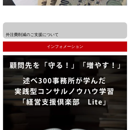
<<
前
外注費削減のご支援について
の
インフォメーション
投
稿