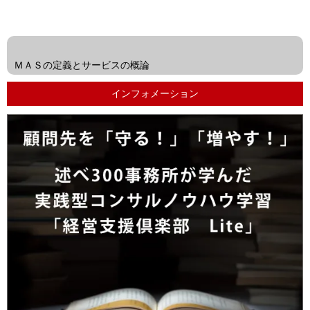
<<
前
ＭＡＳの定義とサービスの概論
の
インフォメーション
投
稿