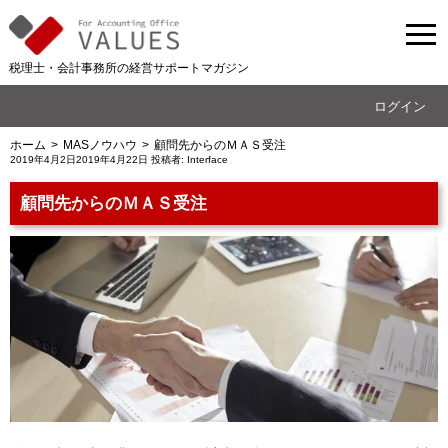
税理士・会計事務所の経営サポートマガジン
ログイン
ホーム
MASノウハウ
顧問先からのＭＡＳ受注
投
2019年4月2日
2019年4月22日
投稿者:
Interface
稿
日:
顧問先からのＭＡＳ受注