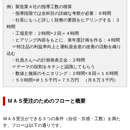
例）製造業Ａ社の指導工数の積算
・指導段階では全科目の詳細な考察が必要：６時間
・社長にもっと詳しく財務の要因をヒアリングする：３
時間
・工場見学：２時間×２回＝４時間
・ヒアリング内容をもとに、単年度計画を作る：４時間
☞特注品の利益率向上と運転資金差の改善の活動を織り
込む
・社員さんへの計画発表立会：２時間
☞テーマの役割をキチンと認識してもらう
・数値と施策のモニタリング：２時間×８回＝１６時間
・５０時間×＠１５千円＝７５万円 （月６万３千円）
ＭＡＳ受注のためのフローと概要
ＭＡＳ受注ができる３つの条件（自信・共感・工数）を満た
す、フローは以下の通りです。