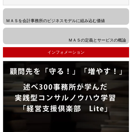
<<
前
ＭＡＳを会計事務所のビジネスモデルに組み込む価値
の
次
投
の
ＭＡＳの定義とサービスの概論
稿
投
インフォメーション
稿
>>